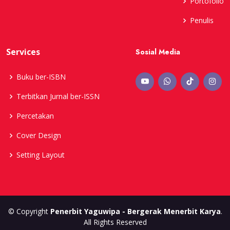
Portofolio
Penulis
Services
Sosial Media
Buku ber-ISBN
Terbitkan Jurnal ber-ISSN
Percetakan
Cover Design
Setting Layout
© Copyright
Penerbit Yaguwipa - Bergerak Menerbit Karya
.
All Rights Reserved