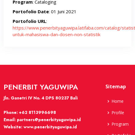
Program
: Cataloging
Portofolio Date
: 01 Juni 2021
Portofolio URL
:
https://www.penerbityaguwipa.latifaba.com/catalog/statist
untuk-mahasiswa-dan-dosen-non-statistik
PENERBIT YAGUWIPA
Sitemap
Jln. Ganetri IV No. 4 DPS 80237 Bali
Home
Phone:
+62 8113996698
Profile
Email:
partners@penerbityaguwipa.id
Program
Website:
www.penerbityaguwipa.id