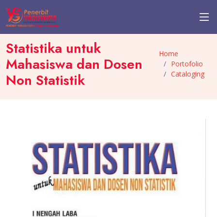
Statistika untuk
Home
Mahasiswa dan Dosen
Portofolio
Cataloging
Non Statistik