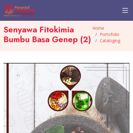
Senyawa Fitokimia
Home
Portofolio
Bumbu Basa Genep (2)
Cataloging